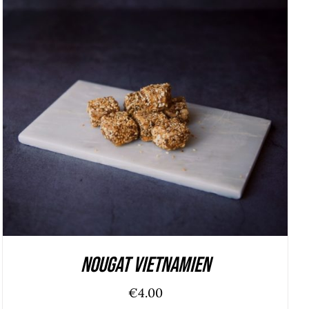
ADD TO CART
/
DÉTAILS
Nougat vietnamien
€
4.00