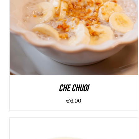
ADD TO CART
/
DÉTAILS
Che chuoi
€
6.00