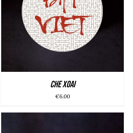
ADD TO CART
/
DÉTAILS
Che xoai
€
6.00