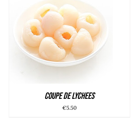
ADD TO CART
/
DÉTAILS
Coupe de lychees
€
5.50