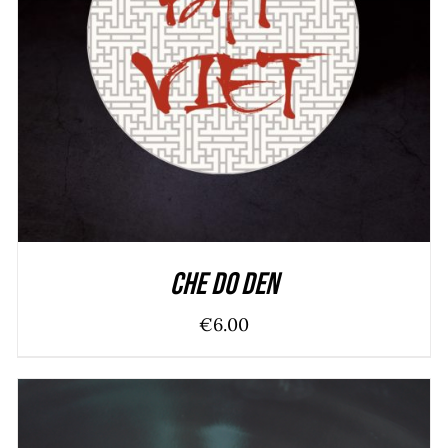
ADD TO CART
/
DÉTAILS
Che Do den
€
6.00