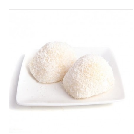
ADD TO CART
/
DÉTAILS