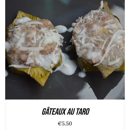
ADD TO CART
/
DÉTAILS
Gâteaux au taro
€
5.50