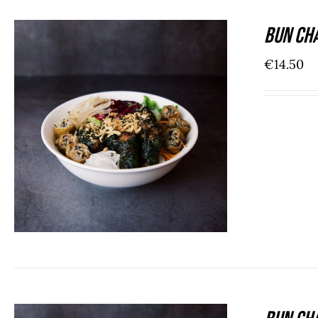
Bun Cha
€
14.50
ADD TO CART
/
DÉTAILS