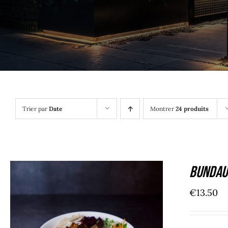
Trier par
Date
Montrer
24 produits
Bundau
€
13.50