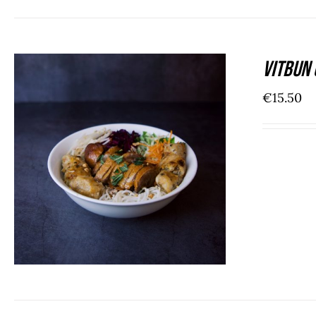
Vitbun 
€
15.50
ADD TO CART
/
DÉTAILS