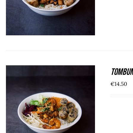
Tombun
€
14.50
ADD TO CART
/
DÉTAILS