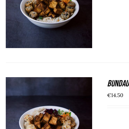
ADD TO CART
/
DÉTAILS
Bundau
€
14.50
DÉTAILS