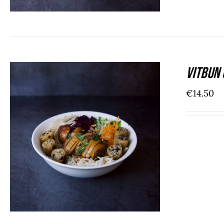
Vitbun 
€
14.50
ADD TO CART
/
DÉTAILS