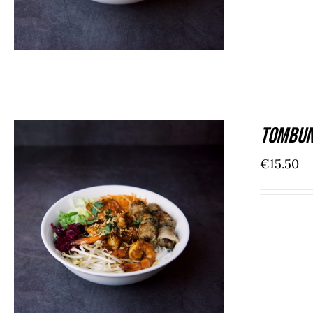
Tombun
€
15.50
ADD TO CART
/
DÉTAILS