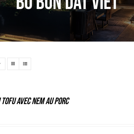
bo bun dat viet
 tofu avec nem au porc